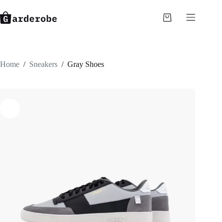
Skip
to
Shopping
content
cart
Home
/
Sneakers
/
Gray Shoes