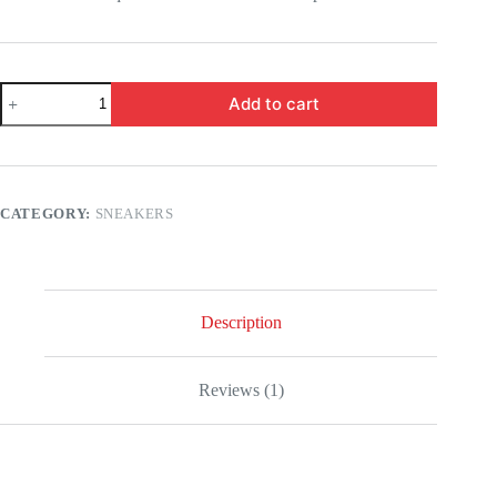
Gray
Add to cart
Shoes
quantity
CATEGORY:
SNEAKERS
Description
Reviews (1)