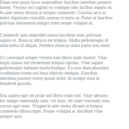
Etiam non quam lacus suspendisse faucibus interdum posuere
lorem. Viverra orci sagittis eu volutpat odio facilisis mauris sit.
In ante metus dictum at tempor commodo. Gravida arcu ac
tortor dignissim convallis aenean et tortor at. Purus ut faucibus
pulvinar elementum integer enim neque volutpat ac.
Commodo quis imperdiet massa tincidunt nunc pulvinar
sapien et. Risus at ultrices mi tempus. Mattis pellentesque id
nibh tortor id aliquet. Porttitor rhoncus dolor purus non enim.
Ut consequat semper viverra nam libero justo laoreet. Vitae
turpis massa sed elementum tempus egestas. Vitae sapien
pellentesque habitant morbi tristique. Eu non diam phasellus
vestibulum lorem sed risus ultricies tristique. Faucibus
interdum posuere lorem ipsum dolor. Id semper risus in
hendrerit gravida.
Dui sapien eget mi proin sed libero enim sed. Vitae ultricies
leo integer malesuada nunc vel risus. Sit amet venenatis urna
cursus eget nunc. Feugiat in ante metus dictum at tempor
commodo ullamcorper. Neque volutpat ac tincidunt vitae
semper quis.